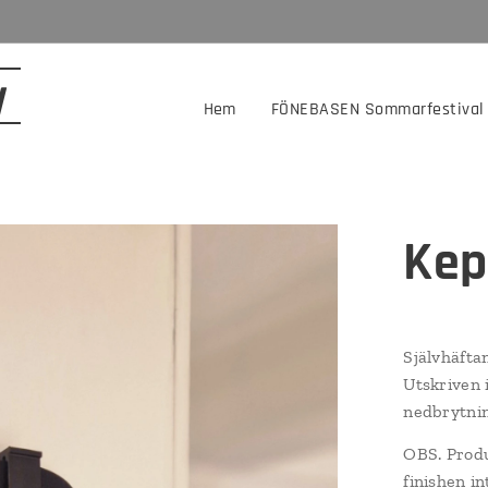
N
Hem
FÖNEBASEN Sommarfestival
Kep
Självhäfta
Utskriven i
nedbrytnin
OBS. Produ
finishen in