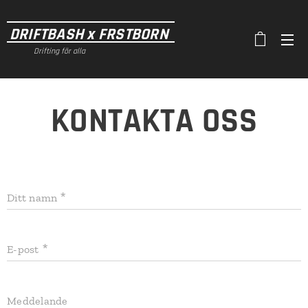
DRIFTBASH x FRSTBORN
Drifting för alla
KONTAKTA OSS
Ditt namn
E-post
Meddelande